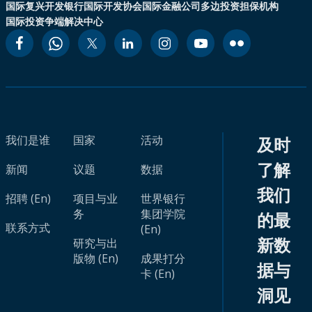
国际复兴开发银行
国际开发协会
国际金融公司
多边投资担保机构
国际投资争端解决中心
我们是谁
国家
活动
及时
了解
新闻
议题
数据
我们
招聘 (En)
项目与业
世界银行
务
集团学院
的最
联系方式
(En)
新数
研究与出
版物 (En)
成果打分
据与
卡 (En)
洞见