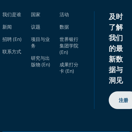
我们是谁
国家
活动
及时
了解
新闻
议题
数据
我们
招聘 (En)
项目与业
世界银行
务
集团学院
的最
联系方式
(En)
新数
研究与出
版物 (En)
成果打分
据与
卡 (En)
洞见
注册