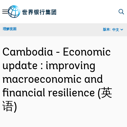
Skip
to
Main
理解贫困
版本:
中文
Navigation
Cambodia - Economic
update : improving
macroeconomic and
financial resilience (英
语)