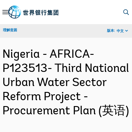
Skip
to
Main
理解贫困
版本:
中文
Navigation
Nigeria - AFRICA-
P123513- Third National
Urban Water Sector
Reform Project -
Procurement Plan (英语)