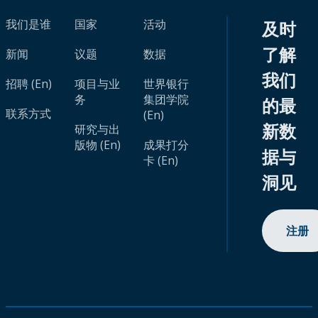
我们是谁
国家
活动
及时
了解
新闻
议题
数据
我们
招聘 (En)
项目与业
世界银行
务
集团学院
的最
联系方式
(En)
新数
研究与出
版物 (En)
成果打分
据与
卡 (En)
洞见
注册