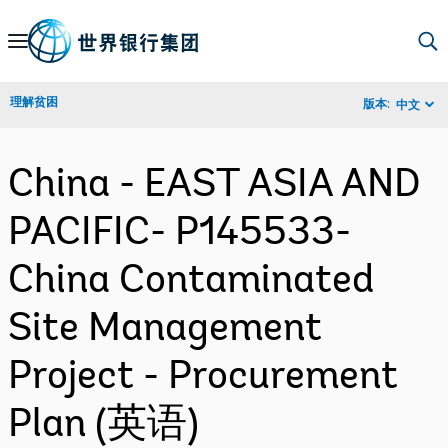
Skip
to
Main
理解贫困
版本:
中文
Navigation
China - EAST ASIA AND
PACIFIC- P145533-
China Contaminated
Site Management
Project - Procurement
Plan (英语)