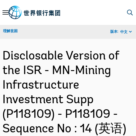
Skip
to
Main
理解贫困
版本:
中文
Navigation
Disclosable Version of
the ISR - MN-Mining
Infrastructure
Investment Supp
(P118109) - P118109 -
Sequence No : 14 (英语)