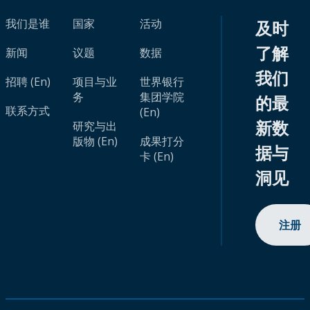
我们是谁
国家
活动
及时
了解
新闻
议题
数据
我们
招聘 (En)
项目与业
世界银行
务
集团学院
的最
联系方式
(En)
新数
研究与出
版物 (En)
成果打分
据与
卡 (En)
洞见
注册