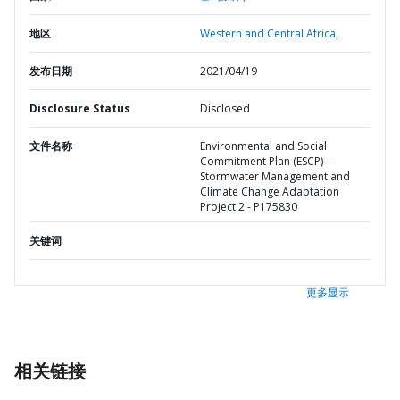
地区
Western and Central Africa,
发布日期
2021/04/19
Disclosure Status
Disclosed
文件名称
Environmental and Social
Commitment Plan (ESCP) -
Stormwater Management and
Climate Change Adaptation
Project 2 - P175830
关键词
更多显示
相关链接