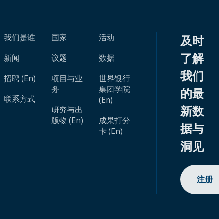
我们是谁
国家
活动
及时
了解
新闻
议题
数据
我们
招聘 (En)
项目与业
世界银行
务
集团学院
的最
联系方式
(En)
新数
研究与出
版物 (En)
成果打分
据与
卡 (En)
洞见
注册