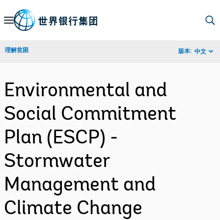
Skip
to
Main
理解贫困
版本:
中文
Navigation
Environmental and
Social Commitment
Plan (ESCP) -
Stormwater
Management and
Climate Change