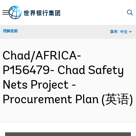
Skip
to
Main
理解贫困
版本:
中文
Navigation
Chad/AFRICA-
P156479- Chad Safety
Nets Project -
Procurement Plan (英语)