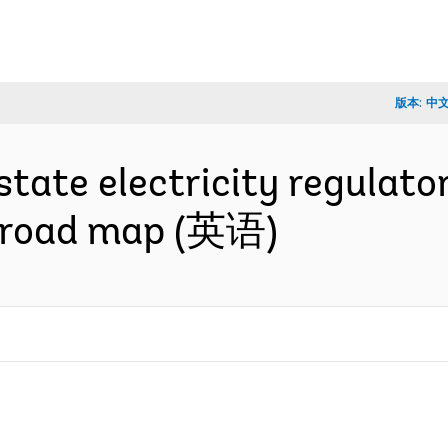
版本:
中
state electricity regulat
d road map (英语)