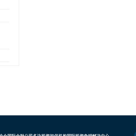
e
协会
国际金融公司
多边投资担保机构
国际投资争端解决中心