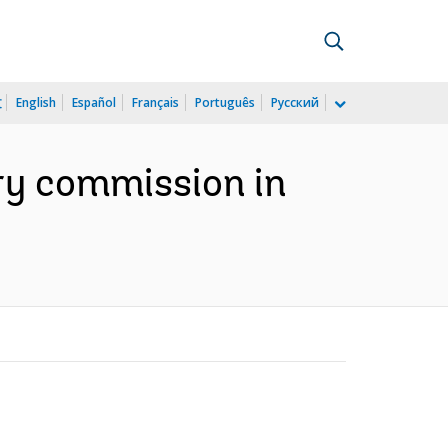
文
English
Español
Français
Português
Русский
ory commission in