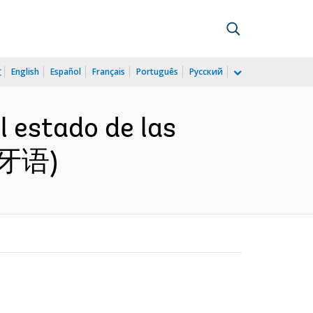
文
English
Español
Français
Português
Русский
l estado de las
西班牙语)