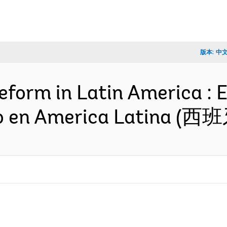
版本:
中
eform in Latin America : E
do en America Latina (