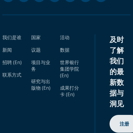
我们是谁
国家
活动
及时
了解
新闻
议题
数据
我们
招聘 (En)
项目与业
世界银行
务
集团学院
的最
联系方式
(En)
新数
研究与出
版物 (En)
成果打分
据与
卡 (En)
洞见
注册