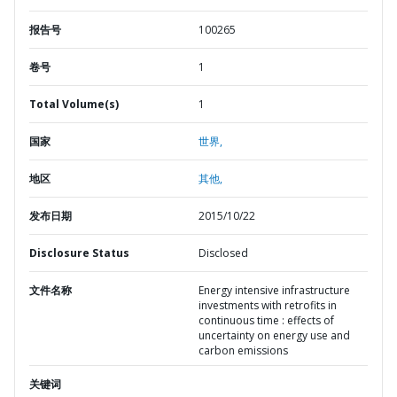
报告号
100265
卷号
1
Total Volume(s)
1
国家
世界,
地区
其他,
发布日期
2015/10/22
Disclosure Status
Disclosed
文件名称
Energy intensive infrastructure
investments with retrofits in
continuous time : effects of
uncertainty on energy use and
carbon emissions
关键词