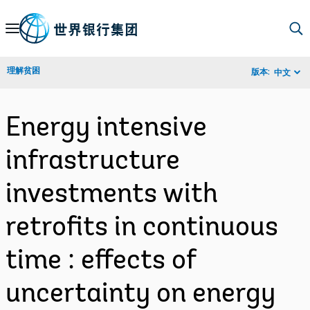
Skip
to
Main
理解贫困
版本:
中文
Navigation
Energy intensive
infrastructure
investments with
retrofits in continuous
time : effects of
uncertainty on energy