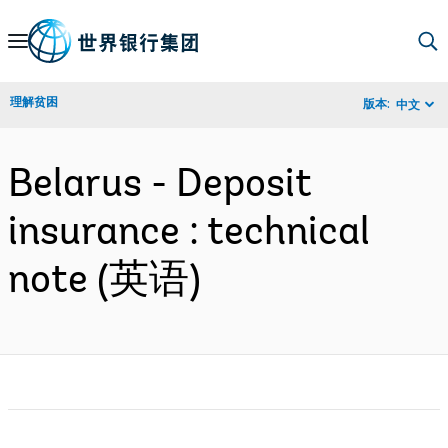
Skip
to
Main
理解贫困
版本:
中文
Navigation
Belarus - Deposit
insurance : technical
note (英语)