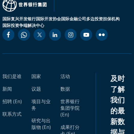
国际复兴开发银行
国际开发协会
国际金融公司
多边投资担保机构
国际投资争端解决中心
我们是谁
国家
活动
及时
了解
新闻
议题
数据
我们
招聘 (En)
项目与业
世界银行
务
集团学院
的最
联系方式
(En)
新数
研究与出
版物 (En)
成果打分
据与
卡 (En)