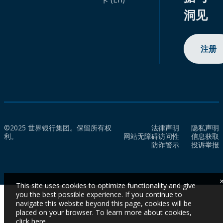
洞见
注册
©2025 世界银行集团。保留所有权
法律声明
隐私声明
利。
网站无障碍访问性
信息获取
防诈警示
投诉举报
This site uses cookies to optimize functionality and give
you the best possible experience. If you continue to
navigate this website beyond this page, cookies will be
placed on your browser. To learn more about cookies,
click here
.