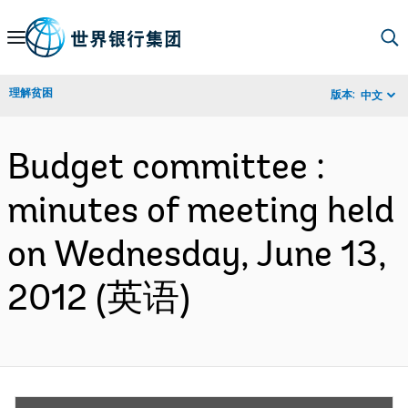
Skip
to
Main
理解贫困
版本:
中文
Navigation
Budget committee :
minutes of meeting held
on Wednesday, June 13,
2012 (英语)