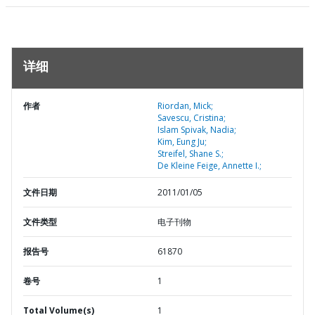
详细
作者
Riordan, Mick;
Savescu, Cristina;
Islam Spivak, Nadia;
Kim, Eung Ju;
Streifel, Shane S.;
De Kleine Feige, Annette I.;
文件日期
2011/01/05
文件类型
电子刊物
报告号
61870
卷号
1
Total Volume(s)
1