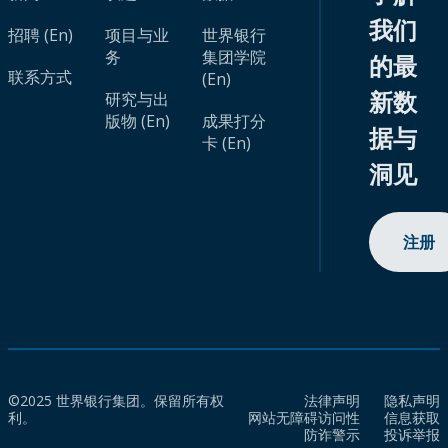
我们
招聘 (En)
项目与业
世界银行
务
集团学院
的最
联系方式
(En)
新数
研究与出
版物 (En)
成果打分
据与
卡 (En)
洞见
注册
©2025 世界银行集团。保留所有权
法律声明
隐私声明
利。
网站无障碍访问性
信息获取
防诈警示
投诉举报