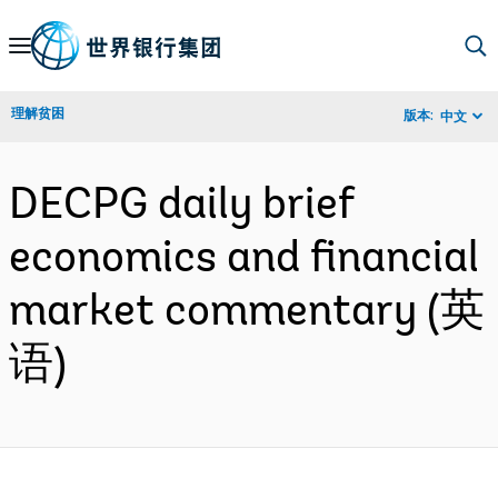
Skip
to
Main
理解贫困
版本:
中文
Navigation
DECPG daily brief
economics and financial
market commentary (英
语)