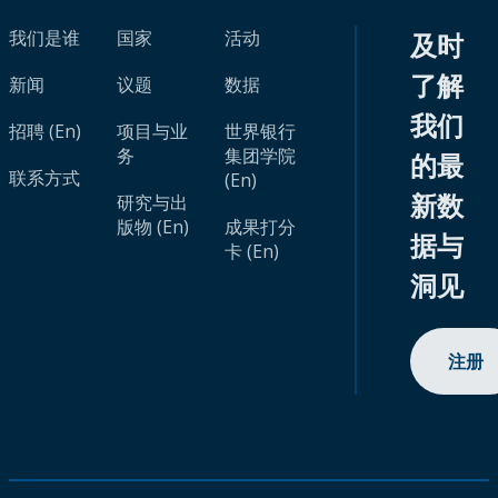
我们是谁
国家
活动
及时
了解
新闻
议题
数据
我们
招聘 (En)
项目与业
世界银行
务
集团学院
的最
联系方式
(En)
新数
研究与出
版物 (En)
成果打分
据与
卡 (En)
洞见
注册