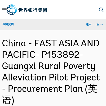
Skip
to
Main
理解贫困
版本:
中文
Navigation
China - EAST ASIA AND
PACIFIC- P153892-
Guangxi Rural Poverty
Alleviation Pilot Project
- Procurement Plan (英
语)