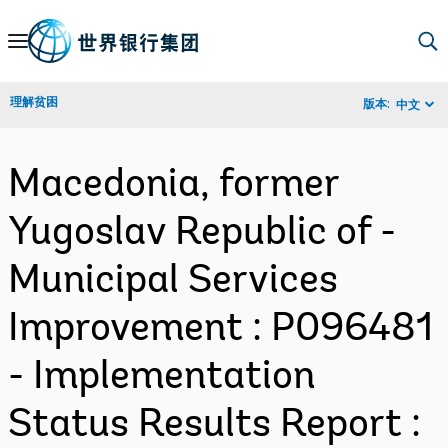
Skip
to
Main
理解贫困
版本:
中文
Navigation
Macedonia, former
Yugoslav Republic of -
Municipal Services
Improvement : P096481
- Implementation
Status Results Report :