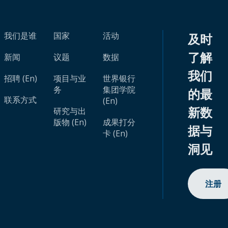
我们是谁
国家
活动
及时
了解
新闻
议题
数据
我们
招聘 (En)
项目与业
世界银行
务
集团学院
的最
联系方式
(En)
新数
研究与出
版物 (En)
成果打分
据与
卡 (En)
洞见
注册