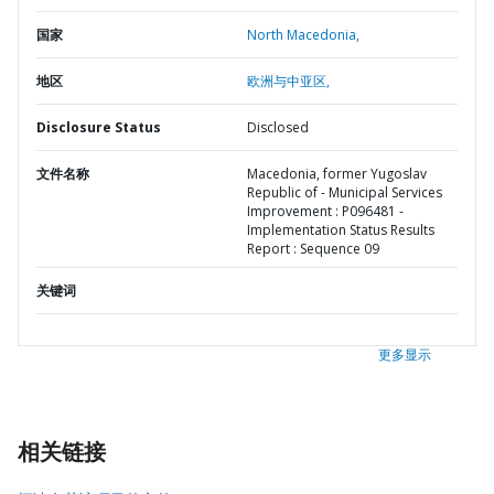
国家
North Macedonia,
地区
欧洲与中亚区,
Disclosure Status
Disclosed
文件名称
Macedonia, former Yugoslav
Republic of - Municipal Services
Improvement : P096481 -
Implementation Status Results
Report : Sequence 09
关键词
更多显示
相关链接