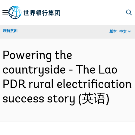
Skip
to
Main
理解贫困
版本:
中文
Navigation
Powering the
countryside - The Lao
PDR rural electrification
success story (英语)