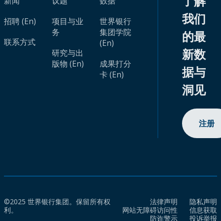
了解
新闻
议题
数据
我们
招聘 (En)
项目与业
世界银行
务
集团学院
的最
联系方式
(En)
新数
研究与出
版物 (En)
成果打分
据与
卡 (En)
洞见
注册
©2025 世界银行集团。保留所有权
法律声明
隐私声明
利。
网站无障碍访问性
信息获取
防诈警示
投诉举报