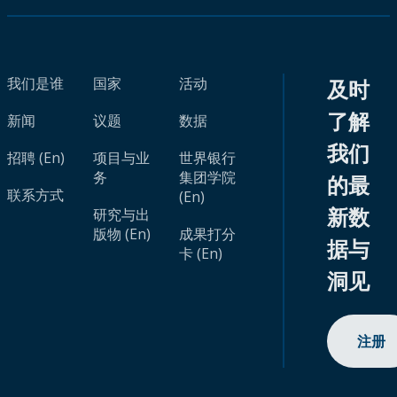
我们是谁
国家
活动
及时
了解
新闻
议题
数据
我们
招聘 (En)
项目与业
世界银行
务
集团学院
的最
联系方式
(En)
新数
研究与出
版物 (En)
成果打分
据与
卡 (En)
洞见
注册