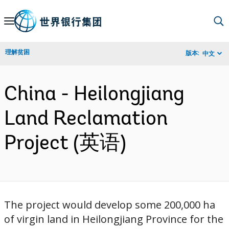
Skip
to
Main
理解贫困
版本:
中文
Navigation
China - Heilongjiang
Land Reclamation
Project (英语)
The project would develop some 200,000 ha
of virgin land in Heilongjiang Province for the