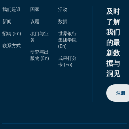
我们是谁
国家
活动
及时
了解
新闻
议题
数据
我们
招聘 (En)
项目与业
世界银行
务
集团学院
的最
联系方式
(En)
新数
研究与出
版物 (En)
成果打分
据与
卡 (En)
洞见
注册