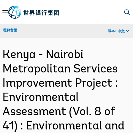
Skip
to
Main
理解贫困
版本:
中文
Navigation
Kenya - Nairobi
Metropolitan Services
Improvement Project :
Environmental
Assessment (Vol. 8 of
41) : Environmental and