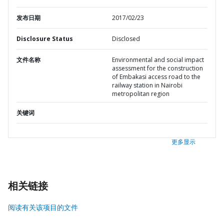
发布日期
2017/02/23
Disclosure Status
Disclosed
文件名称
Environmental and social impact
assessment for the construction
of Embakasi access road to the
railway station in Nairobi
metropolitan region
关键词
更多显示
相关链接
阅读有关该项目的文件