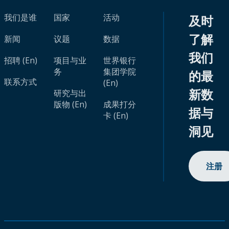
我们是谁
国家
活动
及时
了解
新闻
议题
数据
我们
招聘 (En)
项目与业
世界银行
务
集团学院
的最
联系方式
(En)
新数
研究与出
版物 (En)
成果打分
据与
卡 (En)
洞见
注册