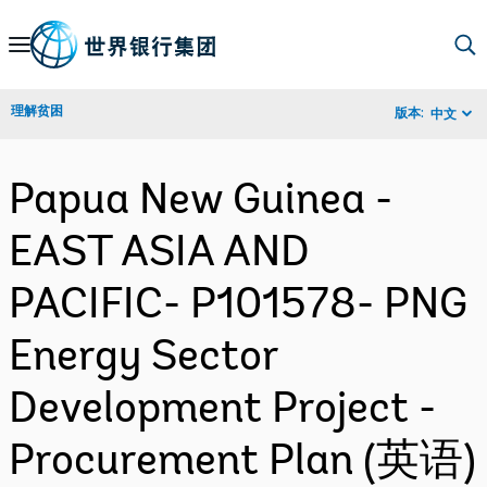
Skip
to
Main
理解贫困
版本:
中文
Navigation
Papua New Guinea -
EAST ASIA AND
PACIFIC- P101578- PNG
Energy Sector
Development Project -
Procurement Plan (英语)