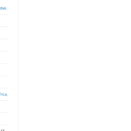
INA;
rica,