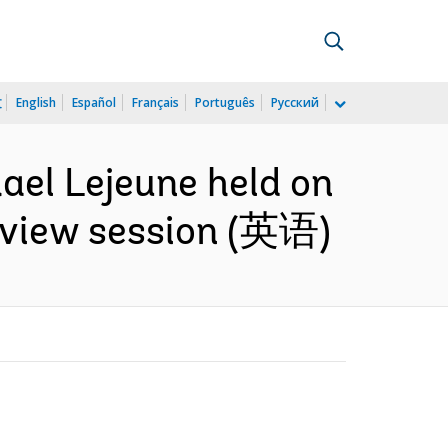
文
English
Español
Français
Português
Русский
hael Lejeune held on
erview session (英语)