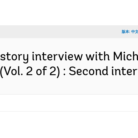
版本:
中
history interview with Mic
Vol. 2 of 2) : Second int