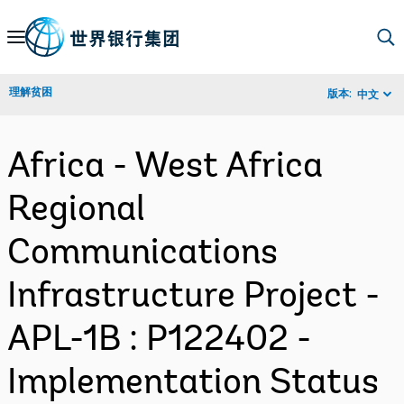
Skip
to
Main
理解贫困
版本:
中文
Navigation
Africa - West Africa
Regional
Communications
Infrastructure Project -
APL-1B : P122402 -
Implementation Status