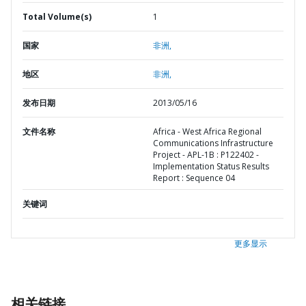
Total Volume(s)
1
国家
非洲,
地区
非洲,
发布日期
2013/05/16
文件名称
Africa - West Africa Regional
Communications Infrastructure
Project - APL-1B : P122402 -
Implementation Status Results
Report : Sequence 04
关键词
更多显示
相关链接