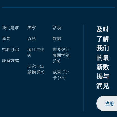
我们是谁
国家
活动
及时
了解
新闻
议题
数据
我们
招聘 (En)
项目与业
世界银行
务
集团学院
的最
联系方式
(En)
新数
研究与出
版物 (En)
成果打分
据与
卡 (En)
洞见
注册