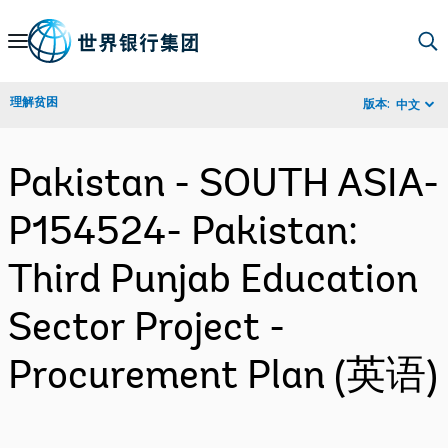
Skip
to
Main
理解贫困
版本:
中文
Navigation
Pakistan - SOUTH ASIA-
P154524- Pakistan:
Third Punjab Education
Sector Project -
Procurement Plan (英语)