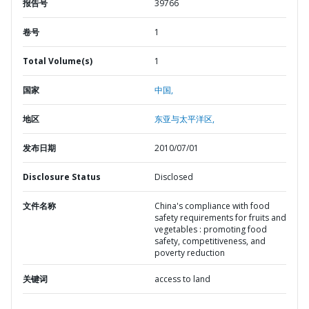
报告号
39766
卷号
1
Total Volume(s)
1
国家
中国,
地区
东亚与太平洋区,
发布日期
2010/07/01
Disclosure Status
Disclosed
文件名称
China's compliance with food
safety requirements for fruits and
vegetables : promoting food
safety, competitiveness, and
poverty reduction
关键词
access to land