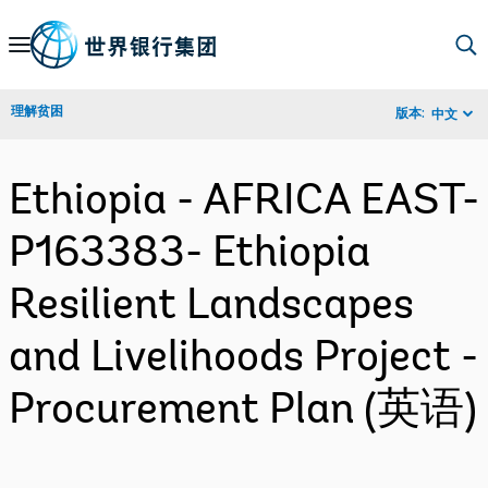
Skip
to
Main
理解贫困
版本:
中文
Navigation
Ethiopia - AFRICA EAST-
P163383- Ethiopia
Resilient Landscapes
and Livelihoods Project -
Procurement Plan (英语)