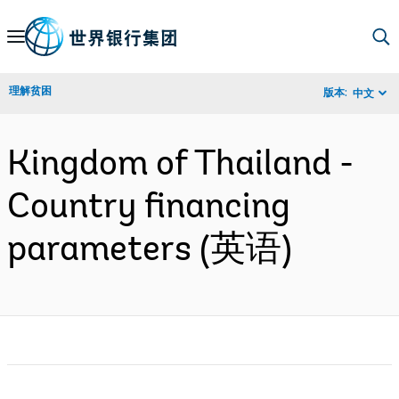
Skip
to
Main
理解贫困
版本:
中文
Navigation
Kingdom of Thailand -
Country financing
parameters (英语)