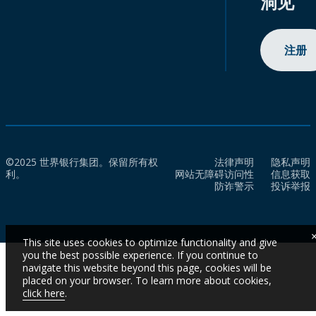
洞见
注册
©2025 世界银行集团。保留所有权
法律声明
隐私声明
利。
网站无障碍访问性
信息获取
防诈警示
投诉举报
This site uses cookies to optimize functionality and give
you the best possible experience. If you continue to
navigate this website beyond this page, cookies will be
placed on your browser. To learn more about cookies,
click here
.