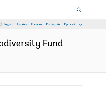
文
English
Español
Français
Português
Русский
iodiversity Fund