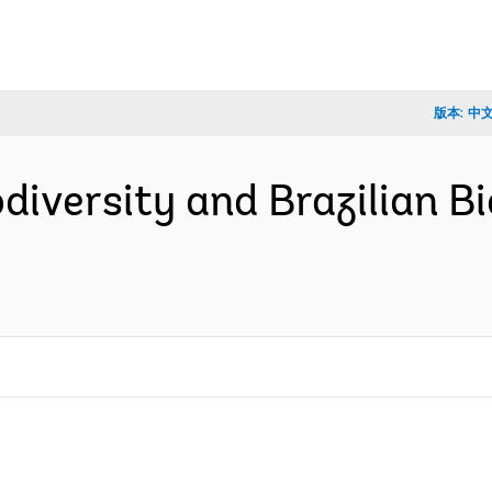
版本:
中
odiversity and Brazilian B