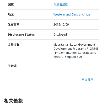
国家
毛里塔尼亚,
地区
Western and Central Africa,
发布日期
2015/12/09
Disclosure Status
Disclosed
文件名称
Mauritania - Local Government
Development Program : P127543
- Implementation Status Results
Report : Sequence 05
关键词
更多显示
相关链接