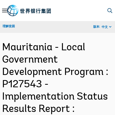
Skip
to
Main
理解贫困
版本:
中文
Navigation
Mauritania - Local
Government
Development Program :
P127543 -
Implementation Status
Results Report :