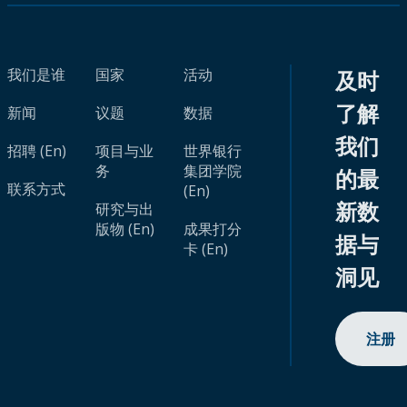
我们是谁
国家
活动
及时
了解
新闻
议题
数据
我们
招聘 (En)
项目与业
世界银行
务
集团学院
的最
联系方式
(En)
新数
研究与出
版物 (En)
成果打分
据与
卡 (En)
洞见
注册