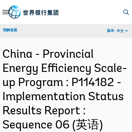
Skip
to
Main
理解贫困
版本:
中文
Navigation
China - Provincial
Energy Efficiency Scale-
up Program : P114182 -
Implementation Status
Results Report :
Sequence 06 (英语)