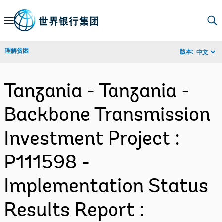
Skip
to
Main
理解贫困
版本:
中文
Navigation
Tanzania - Tanzania -
Backbone Transmission
Investment Project :
P111598 -
Implementation Status
Results Report :