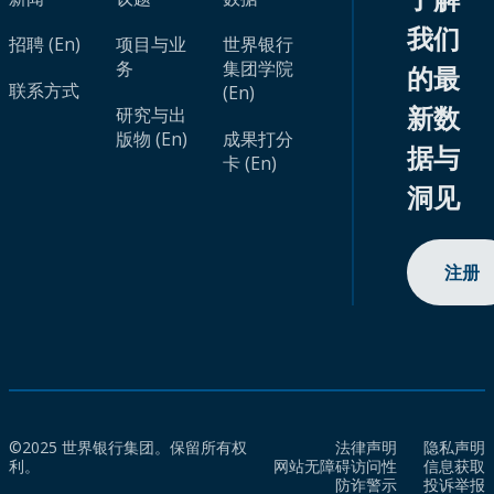
我们
招聘 (En)
项目与业
世界银行
务
集团学院
的最
联系方式
(En)
新数
研究与出
版物 (En)
成果打分
据与
卡 (En)
洞见
注册
©2025 世界银行集团。保留所有权
法律声明
隐私声明
利。
网站无障碍访问性
信息获取
防诈警示
投诉举报