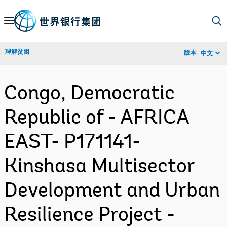
Skip
to
Main
理解贫困
版本:
中文
Navigation
Congo, Democratic
Republic of - AFRICA
EAST- P171141-
Kinshasa Multisector
Development and Urban
Resilience Project -