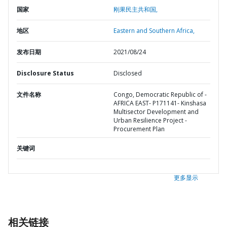
国家
刚果民主共和国,
地区
Eastern and Southern Africa,
发布日期
2021/08/24
Disclosure Status
Disclosed
文件名称
Congo, Democratic Republic of -
AFRICA EAST- P171141- Kinshasa
Multisector Development and
Urban Resilience Project -
Procurement Plan
关键词
更多显示
相关链接