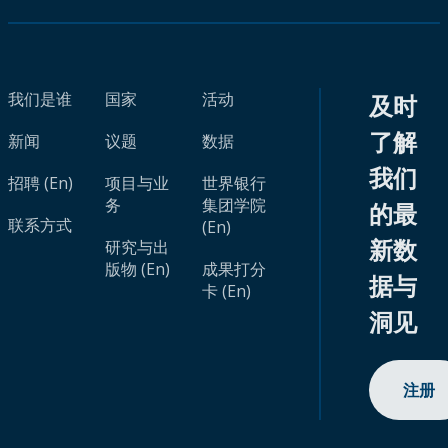
我们是谁
国家
活动
及时
了解
新闻
议题
数据
我们
招聘 (En)
项目与业
世界银行
务
集团学院
的最
联系方式
(En)
新数
研究与出
版物 (En)
成果打分
据与
卡 (En)
洞见
注册