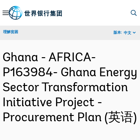
Skip
to
Main
理解贫困
版本:
中文
Navigation
Ghana - AFRICA-
P163984- Ghana Energy
Sector Transformation
Initiative Project -
Procurement Plan (英语)