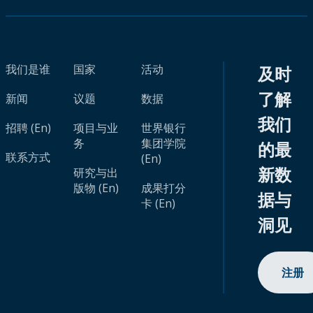
我们是谁
国家
活动
及时
了解
新闻
议题
数据
我们
招聘 (En)
项目与业
世界银行
务
集团学院
的最
联系方式
(En)
新数
研究与出
版物 (En)
成果打分
据与
卡 (En)
洞见
注册