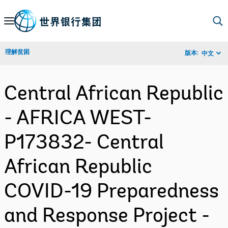
Skip
to
Main
理解贫困
版本:
中文
Navigation
Central African Republic
- AFRICA WEST-
P173832- Central
African Republic
COVID-19 Preparedness
and Response Project -