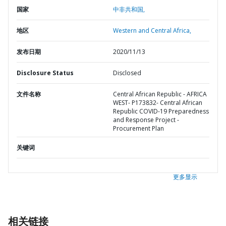
国家
中非共和国,
地区
Western and Central Africa,
发布日期
2020/11/13
Disclosure Status
Disclosed
文件名称
Central African Republic - AFRICA
WEST- P173832- Central African
Republic COVID-19 Preparedness
and Response Project -
Procurement Plan
关键词
更多显示
相关链接