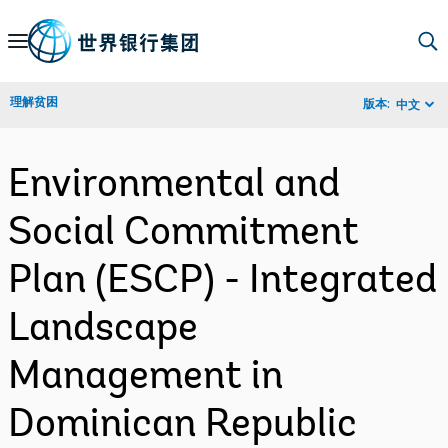
Skip
to
Main
理解贫困
版本:
中文
Navigation
Environmental and
Social Commitment
Plan (ESCP) - Integrated
Landscape
Management in
Dominican Republic