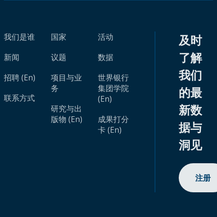
我们是谁
国家
活动
及时
了解
新闻
议题
数据
我们
招聘 (En)
项目与业
世界银行
务
集团学院
的最
联系方式
(En)
新数
研究与出
版物 (En)
成果打分
据与
卡 (En)
洞见
注册