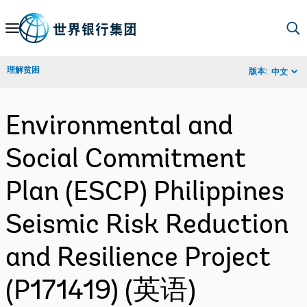
Skip
to
Main
理解贫困
版本:
中文
Navigation
Environmental and
Social Commitment
Plan (ESCP) Philippines
Seismic Risk Reduction
and Resilience Project
(P171419) (英语)