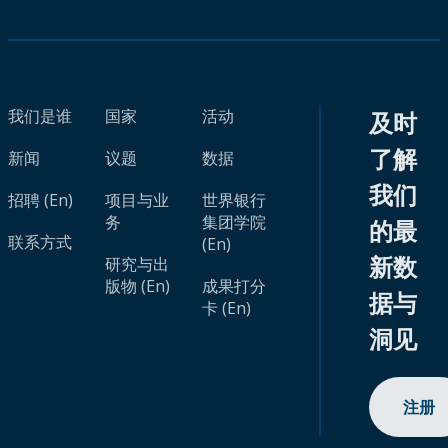
我们是谁
国家
活动
及时
了解
新闻
议题
数据
我们
招聘 (En)
项目与业
世界银行
务
集团学院
的最
联系方式
(En)
新数
研究与出
版物 (En)
成果打分
据与
卡 (En)
洞见
注册