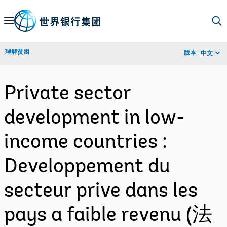
Skip
to
Main
理解贫困
版本:
中文
Navigation
Private sector
development in low-
income countries :
Developpement du
secteur prive dans les
pays a faible revenu (法