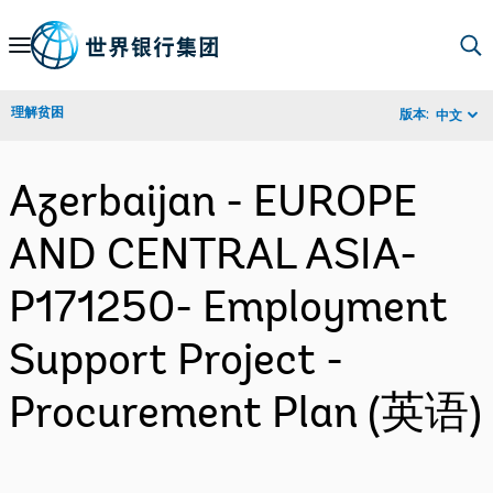
Skip
to
Main
理解贫困
版本:
中文
Navigation
Azerbaijan - EUROPE
AND CENTRAL ASIA-
P171250- Employment
Support Project -
Procurement Plan (英语)