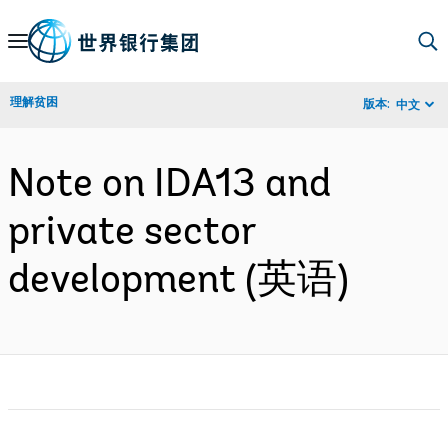
Skip
to
Main
理解贫困
版本:
中文
Navigation
Note on IDA13 and
private sector
development (英语)