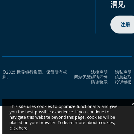
洞见
注册
©2025 世界银行集团。保留所有权
法律声明
隐私声明
利。
网站无障碍访问性
信息获取
防诈警示
投诉举报
This site uses cookies to optimize functionality and give
you the best possible experience. If you continue to
navigate this website beyond this page, cookies will be
placed on your browser. To learn more about cookies,
click here
.