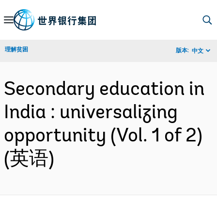
Skip
to
Main
理解贫困
版本:
中文
Navigation
Secondary education in
India : universalizing
opportunity (Vol. 1 of 2)
(英语)