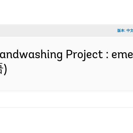
版本:
中
Handwashing Project : eme
语)