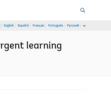
文
English
Español
Français
Português
Русский
rgent learning