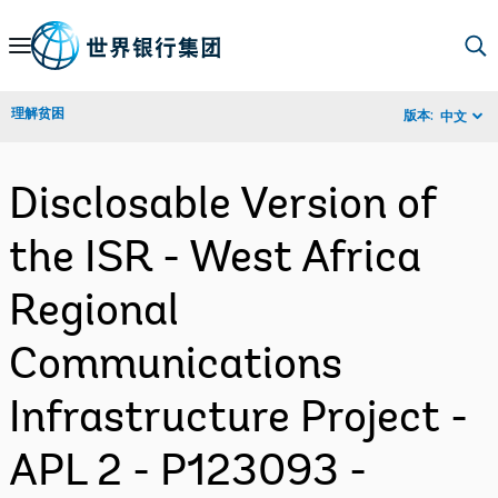
Skip
to
Main
理解贫困
版本:
中文
Navigation
Disclosable Version of
the ISR - West Africa
Regional
Communications
Infrastructure Project -
APL 2 - P123093 -