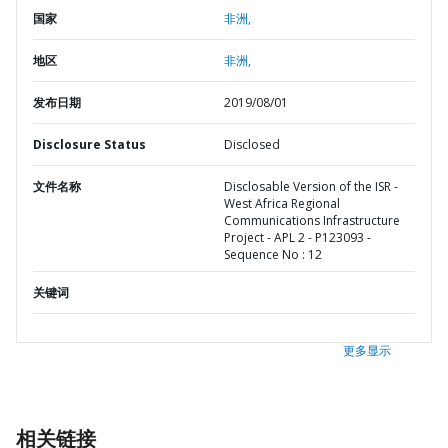
国家
非洲,
地区
非洲,
发布日期
2019/08/01
Disclosure Status
Disclosed
文件名称
Disclosable Version of the ISR -
West Africa Regional
Communications Infrastructure
Project - APL 2 - P123093 -
Sequence No : 12
关键词
更多显示
相关链接