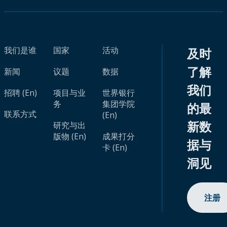
我们是谁
国家
活动
及时
了解
新闻
议题
数据
我们
招聘 (En)
项目与业
世界银行
务
集团学院
的最
联系方式
(En)
新数
研究与出
版物 (En)
成果打分
据与
卡 (En)
洞见
注册