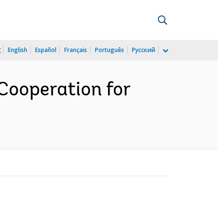
文
English
Español
Français
Português
Русский
Cooperation for