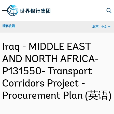
Skip
to
Main
理解贫困
版本:
中文
Navigation
Iraq - MIDDLE EAST
AND NORTH AFRICA-
P131550- Transport
Corridors Project -
Procurement Plan (英语)