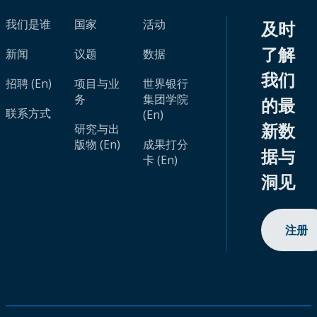
我们是谁
国家
活动
及时
了解
新闻
议题
数据
我们
招聘 (En)
项目与业
世界银行
务
集团学院
的最
联系方式
(En)
新数
研究与出
版物 (En)
成果打分
据与
卡 (En)
洞见
注册