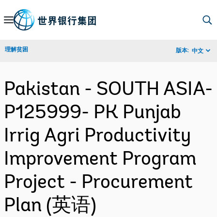
Skip
to
Main
理解贫困
版本:
中文
Navigation
Pakistan - SOUTH ASIA-
P125999- PK Punjab
Irrig Agri Productivity
Improvement Program
Project - Procurement
Plan (英语)