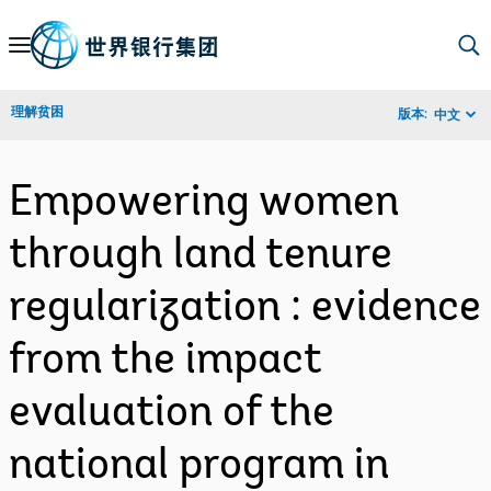
Skip
to
Main
理解贫困
版本:
中文
Navigation
Empowering women
through land tenure
regularization : evidence
from the impact
evaluation of the
national program in