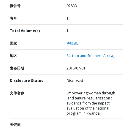
报告号
97833
卷号
1
Total Volume(s)
1
国家
卢旺达,
地区
Eastern and Southern Africa,
发布日期
2015/07/01
Disclosure Status
Disclosed
文件名称
Empowering women through
land tenure regularization :
evidence from the impact
evaluation of the national
program in Rwanda
关键词