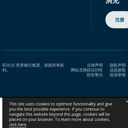
洞见
注册
©2025 世界银行集团。保留所有权
法律声明
隐私声明
利。
网站无障碍访问性
信息获取
防诈警示
投诉举报
This site uses cookies to optimize functionality and give
you the best possible experience. If you continue to
navigate this website beyond this page, cookies will be
placed on your browser. To learn more about cookies,
click here
.