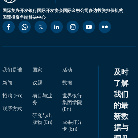
国际复兴开发银行
国际开发协会
国际金融公司
多边投资担保机构
国际投资争端解决中心
我们是谁
国家
活动
及时
了解
新闻
议题
数据
我们
招聘 (En)
项目与业
世界银行
务
集团学院
的最
联系方式
(En)
新数
研究与出
版物 (En)
成果打分
据与
卡 (En)