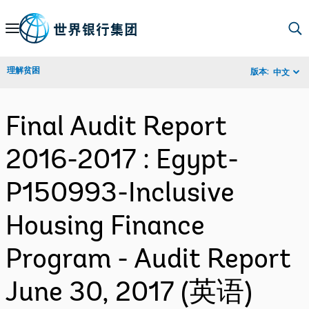
Skip
to
Main
理解贫困
版本:
中文
Navigation
Final Audit Report
2016-2017 : Egypt-
P150993-Inclusive
Housing Finance
Program - Audit Report
June 30, 2017 (英语)