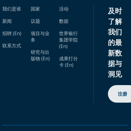
我们是谁
国家
活动
及时
了解
新闻
议题
数据
我们
招聘 (En)
项目与业
世界银行
务
集团学院
的最
联系方式
(En)
新数
研究与出
版物 (En)
成果打分
据与
卡 (En)
洞见
注册