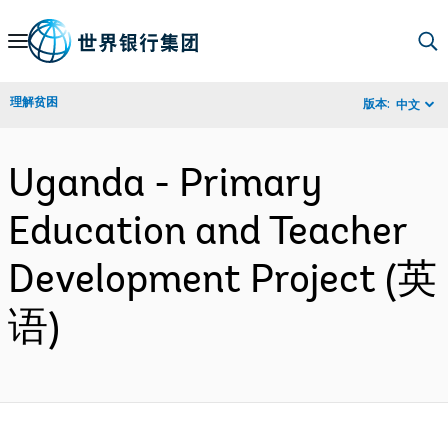
Skip
to
Main
理解贫困
版本:
中文
Navigation
Uganda - Primary
Education and Teacher
Development Project (英
语)