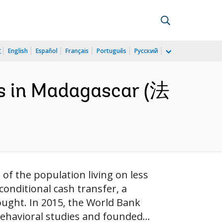
文
English
Español
Français
Português
Русский
ms in Madagascar (法
of the population living on less
conditional cash transfer, a
ught. In 2015, the World Bank
behavioral studies and founded...