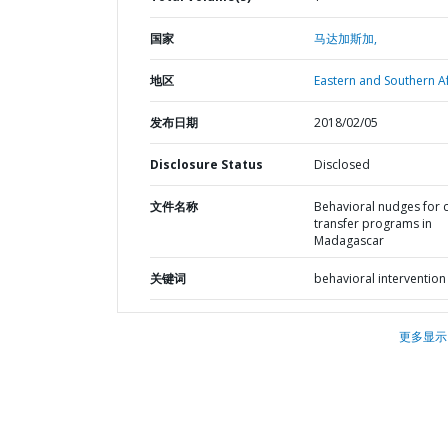
国家
马达加斯加,
地区
Eastern and Southern Af
发布日期
2018/02/05
Disclosure Status
Disclosed
文件名称
Behavioral nudges for 
transfer programs in
Madagascar
关键词
behavioral intervention
更多显示