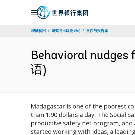
Skip
to
Main
理解贫困
研究与出版物 (En)
文件与报告库
Navigation
Behavioral nudges 
语)
Madagascar is one of the poorest cou
than 1.90 dollars a day. The Social S
productive safety net program, and 
started working with ideas, a leading