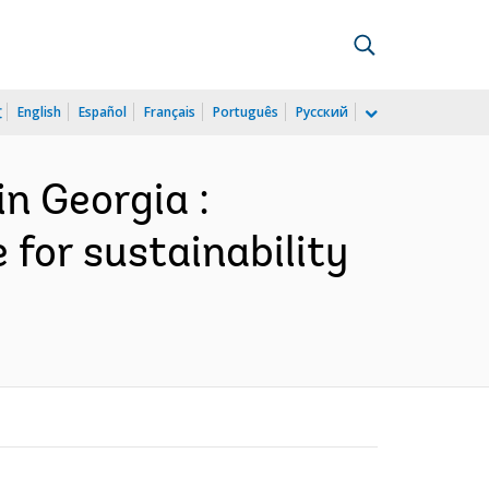
文
English
Español
Français
Português
Русский
n Georgia :
 for sustainability