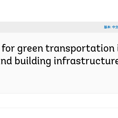
版本:
中
for green transportation i
nd building infrastructure