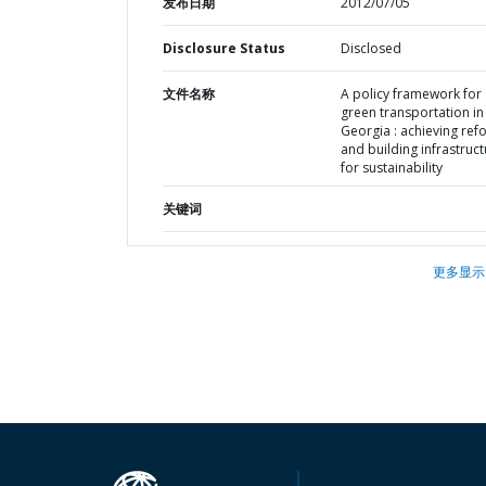
发布日期
2012/07/05
Disclosure Status
Disclosed
文件名称
A policy framework for
green transportation in
Georgia : achieving ref
and building infrastruc
for sustainability
关键词
更多显示